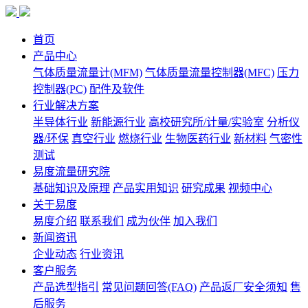
首页
产品中心
气体质量流量计(MFM)
气体质量流量控制器(MFC)
压力
控制器(PC)
配件及软件
行业解决方案
半导体行业
新能源行业
高校研究所/计量/实验室
分析仪
器/环保
真空行业
燃烧行业
生物医药行业
新材料
气密性
测试
易度流量研究院
基础知识及原理
产品实用知识
研究成果
视频中心
关于易度
易度介绍
联系我们
成为伙伴
加入我们
新闻资讯
企业动态
行业资讯
客户服务
产品选型指引
常见问题回答(FAQ)
产品返厂安全须知
售
后服务